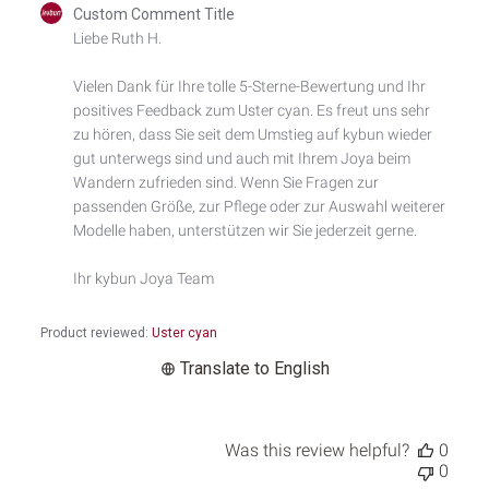
Comments
Custom Comment Title
by
Liebe Ruth H.

Store
Owner
Vielen Dank für Ihre tolle 5-Sterne-Bewertung und Ihr 
on
positives Feedback zum Uster cyan. Es freut uns sehr 
Review
by
zu hören, dass Sie seit dem Umstieg auf kybun wieder 
Custom
gut unterwegs sind und auch mit Ihrem Joya beim 
Comment
Wandern zufrieden sind. Wenn Sie Fragen zur 
Title
passenden Größe, zur Pflege oder zur Auswahl weiterer 
on
Modelle haben, unterstützen wir Sie jederzeit gerne.

Mon
Mar
Ihr kybun Joya Team
23
2026
Product reviewed:
Uster cyan
Translate to English
Was this review helpful?
0
0