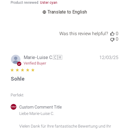
2026
Product reviewed:
Uster cyan
Translate to English
Was this review helpful?
0
0
Publ
Marie-Luise C.
🇨🇭
12/03/25
date
Verified Buyer
Sohle
Perfekt
Comments
Custom Comment Title
by
Liebe Marie-Luise C.

Store
Owner
Vielen Dank für Ihre fantastische Bewertung und Ihr 
on