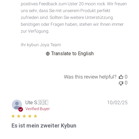
positives Feedback zum Uster 20 moon rock. Wir freuen 
Review
by
uns sehr, dass Sie mit unserem Produkt perfekt 
Custom
zufrieden sind. Sollten Sie weitere Unterstützung 
Comment
benötigen oder Fragen haben, stehen wir Ihnen immer 
Title
zur Verfügung.

on
Wed
Ihr kybun Joya Team
Dec
03
Translate to English
2025
Was this review helpful?
0
0
Publ
Ute S.
🇩🇪
10/02/25
date
Verified Buyer
Es ist mein zweiter Kybun