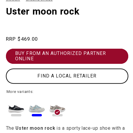
in
in
modal
m
Uster moon rock
Regular
$469.00
price
BUY FROM AN AUTHORIZED PARTNER
ONLINE
FIND A LOCAL RETAILER
More variants:
The
Uster moon rock
is a sporty lace-up shoe with a