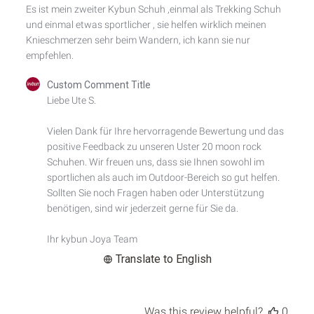
Es ist mein zweiter Kybun Schuh ,einmal als Trekking Schuh
und einmal etwas sportlicher , sie helfen wirklich meinen
Knieschmerzen sehr beim Wandern, ich kann sie nur
empfehlen.
Comments
Custom Comment Title
by
Liebe Ute S.

Store
Owner
Vielen Dank für Ihre hervorragende Bewertung und das 
on
positive Feedback zu unseren Uster 20 moon rock 
Review
by
Schuhen. Wir freuen uns, dass sie Ihnen sowohl im 
Custom
sportlichen als auch im Outdoor-Bereich so gut helfen. 
Comment
Sollten Sie noch Fragen haben oder Unterstützung 
Title
benötigen, sind wir jederzeit gerne für Sie da.

on
Thu
Ihr kybun Joya Team
Oct
02
Translate to English
2025
Was this review helpful?
0