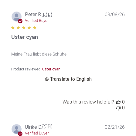
Publ
Peter R.
🇩🇪
03/08/26
date
Verified Buyer
Uster cyan
Meine Frau liebt diese Schuhe
Product reviewed:
Uster cyan
Translate to English
Was this review helpful?
0
0
Publ
Ulrike D.
🇨🇭
02/21/26
date
Verified Buyer