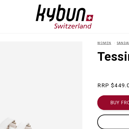
WOMEN
SANDA
Tessi
Regular
$449.
price
BUY FR