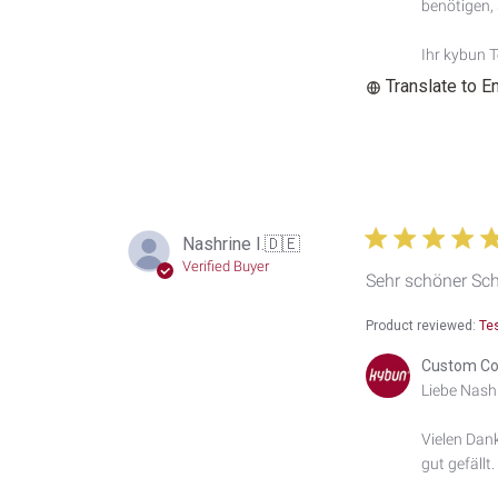
by
benötigen, s
Custom
Comment
Ihr kybun 
Title
Translate to E
on
Wed
Jul
01
2026
Nashrine I.
🇩🇪
Verified Buyer
Sehr schöner Sc
Product reviewed:
Te
Comments
Custom Co
by
Liebe Nashri
Store
Owner
Vielen Dank
on
gut gefällt
Review
by