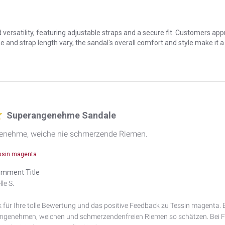
versatility, featuring adjustable straps and a secure fit. Customers appre
ze and strap length vary, the sandal's overall comfort and style make it 
Superangenehme Sandale
genehme, weiche nie schmerzende Riemen.
ssin magenta
mment Title
le S.

 für Ihre tolle Bewertung und das positive Feedback zu Tessin magenta. Es
angenehmen, weichen und schmerzendenfreien Riemen so schätzen. Bei F