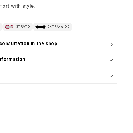
ort with style.
E
STRATO
EXTRA-WIDE
consultation in the shop
nformation