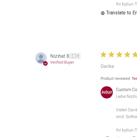
Custom
Ihr kybun 
Comment
Translate to E
Title
on
Thu
Jun
25
2026
Nizihat B.
🇨🇭
Verified Buyer
Danke
Product reviewed:
Te
Comments
Custom Co
by
Liebe Niziha
Store
Owner
Vielen Dank
on
sind. Sollt
Review
by
Custom
Ihr kybun 
Comment