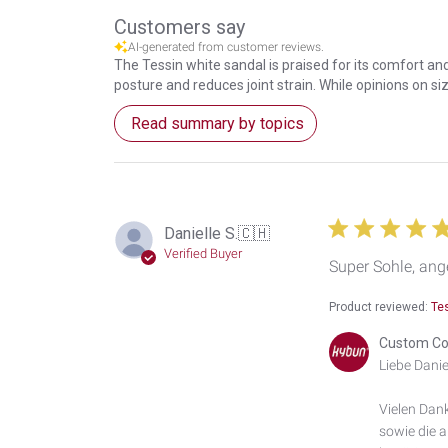
Customers say
AI-generated from customer reviews.
The Tessin white sandal is praised for its comfort and 
posture and reduces joint strain. While opinions on si
Read summary by topics
Danielle S.
🇨🇭
Verified Buyer
Super Sohle, an
Product reviewed:
Te
Comments
Custom Co
by
Liebe Daniel
Store
Owner
Vielen Dank
on
sowie die 
Review