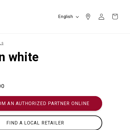
Log
L
Cart
English
in
a
n
g
LS
u
n white
a
g
e
00
OM AN AUTHORIZED PARTNER ONLINE
FIND A LOCAL RETAILER