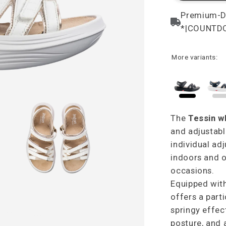
More variants:
The
Tessin w
and adjustabl
individual ad
indoors and o
occasions.
Equipped with
offers a part
springy effec
posture, and 