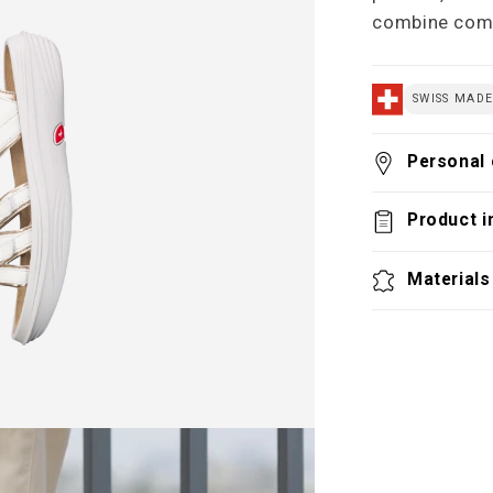
combine comf
SWISS MAD
Personal 
Product i
Materials