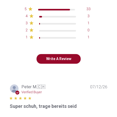
5
33
4
3
3
1
2
0
1
1
Write A Review
Publ
Peter M.
🇨🇭
07/12/26
date
Verified Buyer
Super schuh, trage bereits seid