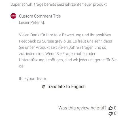
Super schuh, trage bereits seid jahrzenten euer produkt
Comments
Custom Comment Title
by
Lieber Peter M.

Store
Owner
Vielen Dank für Ihre tolle Bewertung und Ihr positives 
on
Feedback zu Sursee grey-blue. Es freut uns sehr, dass 
Review
by
Sie unser Produkt seit vielen Jahren tragen und so 
Custom
zufrieden sind. Wenn Sie Fragen haben oder 
Comment
Unterstützung benötigen, sind wir jederzeit gerne für Sie 
Title
da.

on
Sun
Ihr kybun Team
Jul
12
Translate to English
2026
Was this review helpful?
0
0