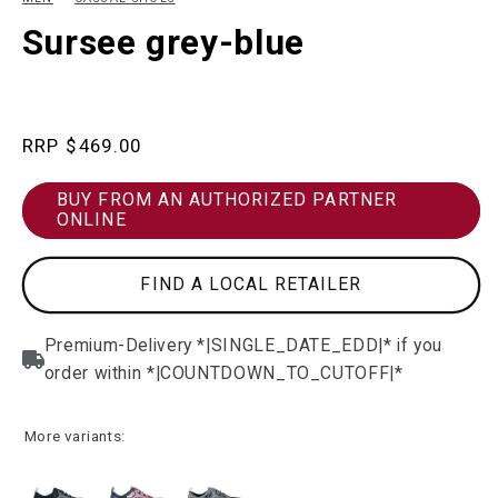
in
in
modal
m
Sursee grey-blue
Regular
$469.00
price
BUY FROM AN AUTHORIZED PARTNER
ONLINE
FIND A LOCAL RETAILER
More variants: