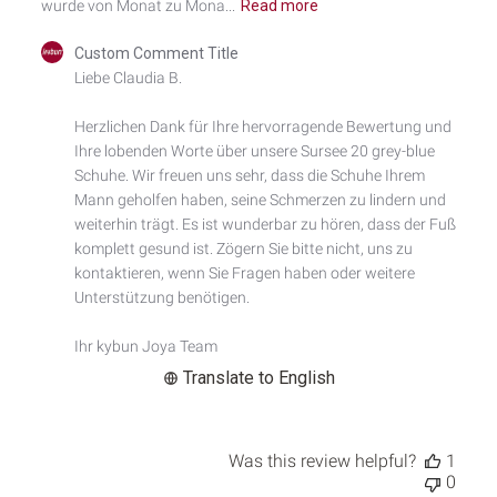
wurde von Monat zu Mona...
Read more
Comments
Custom Comment Title
by
Liebe Claudia B.

Store
Owner
Herzlichen Dank für Ihre hervorragende Bewertung und 
on
Ihre lobenden Worte über unsere Sursee 20 grey-blue 
Review
by
Schuhe. Wir freuen uns sehr, dass die Schuhe Ihrem 
Custom
Mann geholfen haben, seine Schmerzen zu lindern und 
Comment
weiterhin trägt. Es ist wunderbar zu hören, dass der Fuß 
Title
komplett gesund ist. Zögern Sie bitte nicht, uns zu 
on
kontaktieren, wenn Sie Fragen haben oder weitere 
Mon
Unterstützung benötigen.

Dec
08
2025
Ihr kybun Joya Team
Translate to English
Was this review helpful?
1
0