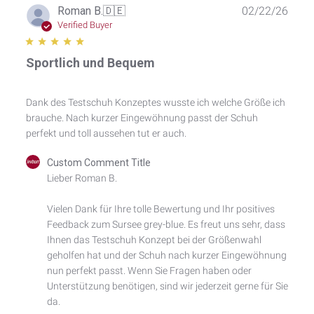
Publ
Roman B.
🇩🇪
02/22/26
date
Verified Buyer
Sportlich und Bequem
Dank des Testschuh Konzeptes wusste ich welche Größe ich
brauche. Nach kurzer Eingewöhnung passt der Schuh
perfekt und toll aussehen tut er auch.
Comments
Custom Comment Title
by
Lieber Roman B.

Store
Owner
Vielen Dank für Ihre tolle Bewertung und Ihr positives 
on
Feedback zum Sursee grey-blue. Es freut uns sehr, dass 
Review
by
Ihnen das Testschuh Konzept bei der Größenwahl 
Custom
geholfen hat und der Schuh nach kurzer Eingewöhnung 
Comment
nun perfekt passt. Wenn Sie Fragen haben oder 
Title
Unterstützung benötigen, sind wir jederzeit gerne für Sie 
on
da.

Mon