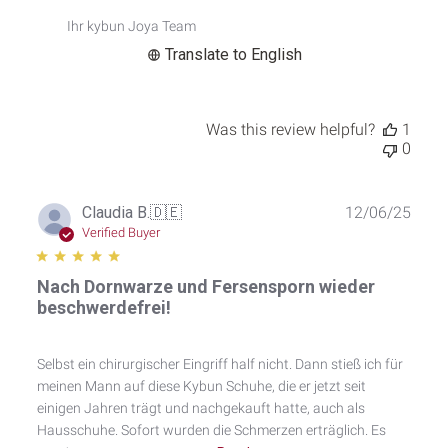
Feb
Ihr kybun Joya Team
23
2026
Translate to English
Was this review helpful?
1
0
Publ
Claudia B.
🇩🇪
12/06/25
date
Verified Buyer
Nach Dornwarze und Fersensporn wieder
beschwerdefrei!
Selbst ein chirurgischer Eingriff half nicht. Dann stieß ich für
meinen Mann auf diese Kybun Schuhe, die er jetzt seit
einigen Jahren trägt und nachgekauft hatte, auch als
Hausschuhe. Sofort wurden die Schmerzen erträglich. Es