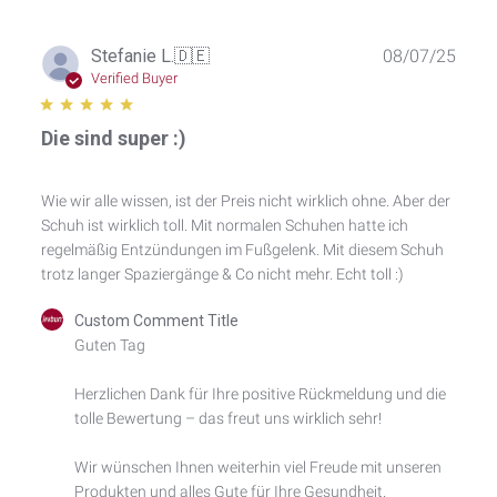
Publ
Stefanie L.
🇩🇪
08/07/25
date
Verified Buyer
Die sind super :)
Wie wir alle wissen, ist der Preis nicht wirklich ohne. Aber der
Schuh ist wirklich toll. Mit normalen Schuhen hatte ich
regelmäßig Entzündungen im Fußgelenk. Mit diesem Schuh
trotz langer Spaziergänge & Co nicht mehr. Echt toll :)
Comments
Custom Comment Title
by
Guten Tag

Store
Owner
Herzlichen Dank für Ihre positive Rückmeldung und die 
on
tolle Bewertung – das freut uns wirklich sehr!

Review
by
Custom
Wir wünschen Ihnen weiterhin viel Freude mit unseren 
Comment
Produkten und alles Gute für Ihre Gesundheit.
