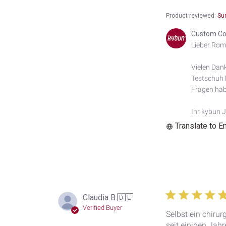
Product reviewed:
Su
Comments
Custom Co
by
Lieber Rom
Store
Owner
Vielen Dank
on
Testschuh 
Review
by
Fragen habe
Custom
Comment
Ihr kybun 
Title
Translate to E
on
Mon
Feb
23
2026
Claudia B.
🇩🇪
Verified Buyer
Selbst ein chirur
seit einigen Jah