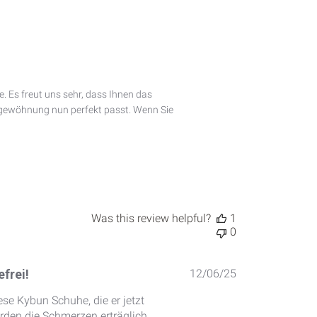
. Es freut uns sehr, dass Ihnen das 
gewöhnung nun perfekt passt. Wenn Sie 
Was this review helpful?
1
0
Published
frei!
12/06/25
date
ese Kybun Schuhe, die er jetzt
rden die Schmerzen erträglich.