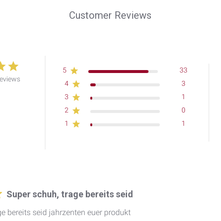
Customer Reviews
5
33
reviews
4
3
3
1
2
0
1
1
Super schuh, trage bereits seid
ge bereits seid jahrzenten euer produkt