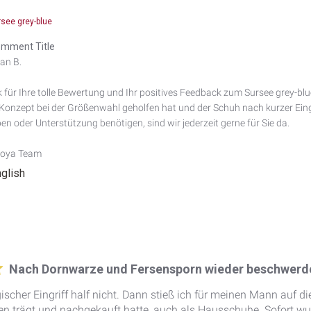
rsee grey-blue
mment Title
an B.

 für Ihre tolle Bewertung und Ihr positives Feedback zum Sursee grey-blue
Konzept bei der Größenwahl geholfen hat und der Schuh nach kurzer Ein
n oder Unterstützung benötigen, sind wir jederzeit gerne für Sie da.

Joya Team
nglish
Nach Dornwarze und Fersensporn wieder beschwerde
gischer Eingriff half nicht. Dann stieß ich für meinen Mann auf di
ren trägt und nachgekauft hatte, auch als Hausschuhe. Sofort wu