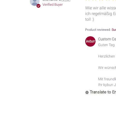
Verified Buyer
Wie wir alle wiss
ich regelmäßig E
toll :)
Product reviewed:
Su
Comments
Custom Co
by
Guten Tag

Store
Owner
Herzlichen 
on
Review
by
Wir wünsche
Custom
Comment
Mit freundl
Title
Ihr kybun 
on
Translate to E
Mon
Aug
11
2025