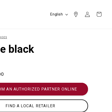
Log
L
Cart
English
in
a
n
g
HOES
u
e black
a
g
e
00
OM AN AUTHORIZED PARTNER ONLINE
FIND A LOCAL RETAILER