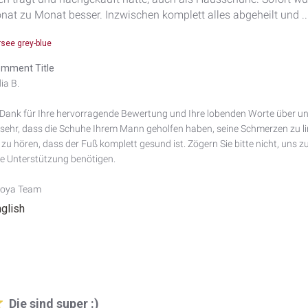
at zu Monat besser. Inzwischen komplett alles abgeheilt und ..
rsee grey-blue
mment Title
a B.

 Dank für Ihre hervorragende Bewertung und Ihre lobenden Worte über uns
sehr, dass die Schuhe Ihrem Mann geholfen haben, seine Schmerzen zu lind
u hören, dass der Fuß komplett gesund ist. Zögern Sie bitte nicht, uns z
re Unterstützung benötigen.

Joya Team
nglish
Die sind super :)