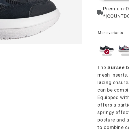
More variants:
The
Sursee b
mesh inserts.
lacing ensures
can be combi
Equipped with
offers a part
springy effec
posture and a
to combine co