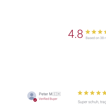
4.8
Based on 38 
Peter M.
🇨🇭
Verified Buyer
Super schuh, tra