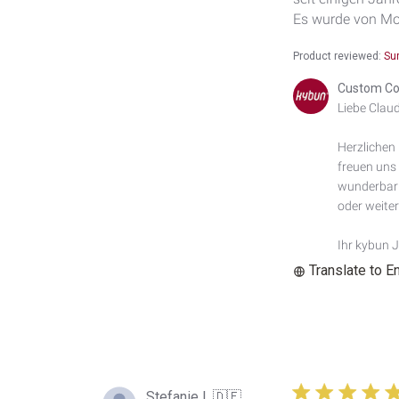
Es wurde von Mon
Product reviewed:
Su
Comments
Custom Co
by
Liebe Claudi
Store
Owner
Herzlichen
on
freuen uns 
Review
by
wunderbar z
Custom
oder weite
Comment
Title
Ihr kybun 
on
Translate to E
Mon
Dec
08
2025
Stefanie L.
🇩🇪