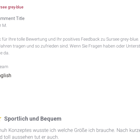
rsee grey-blue
mment Title
 M.

 für Ihre tolle Bewertung und Ihr positives Feedback zu Sursee grey-blue. 
 Jahren tragen und so zufrieden sind. Wenn Sie Fragen haben oder Unterstü
e da.

Team
nglish
Sportlich und Bequem
huh Konzeptes wusste ich welche Größe ich brauche. Nach kurz
d toll aussehen tut er auch.