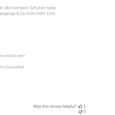
date
 toll. Mit normalen Schuhen hatte
iergänge & Co nicht mehr. Echt
s wirklich sehr!

hre Gesundheit.

Was this review helpful?
2
0