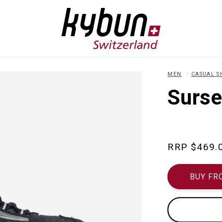
MEN
CASUAL S
Surse
Regular
$469.
price
BUY FR