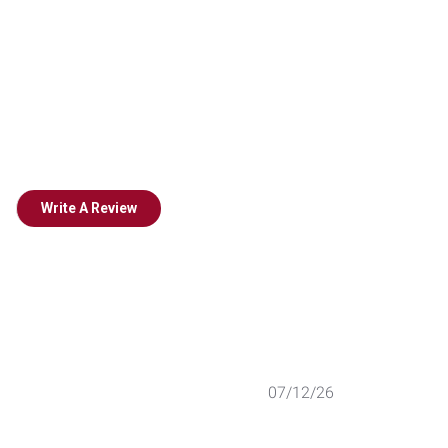
Write A Review
Published
07/12/26
date