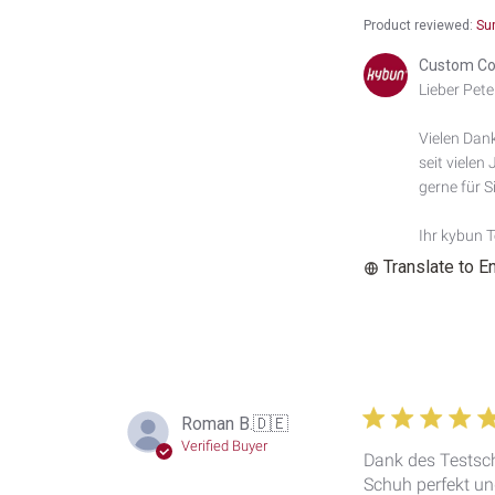
Product reviewed:
Su
Comments
Custom Co
by
Lieber Peter
Store
Owner
Vielen Dank
on
seit vielen
Review
by
gerne für Si
Custom
Comment
Ihr kybun 
Title
Translate to E
on
Sun
Jul
12
2026
Roman B.
🇩🇪
Verified Buyer
Dank des Testsc
Schuh perfekt un