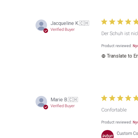
Jacqueline K.
🇨🇭
Verified Buyer
Der Schuh ist nich
Product reviewed:
Ny
Translate to E
Marie B.
🇨🇭
Verified Buyer
Confortable
Product reviewed:
Ny
Comments
Custom Co