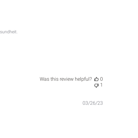
sundheit.

Was this review helpful?
0
1
Published
03/26/23
date