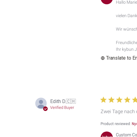
by
Hallo Marie,
Store
Owner
vielen Dank
on
Review
by
Wir wünsch
Custom
Comment
Freundlich
Title
Ihr kybun 
on
Translate to E
Tue
Sep
24
2024
Edith D.
🇨🇭
Verified Buyer
Zwei Tage nach d
Product reviewed:
Ny
Comments
Custom Co