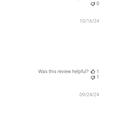
0
Published
10/16/24
date
Was this review helpful?
1
1
Published
09/24/24
date