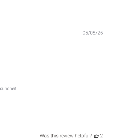
Published
05/08/25
date
sundheit.

Was this review helpful?
2