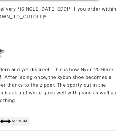
dern and yet discreet: This is how Nyon 20 Black
lf. After lacing once, the kybun shoe becomes a
per thanks to the zipper. The sporty cut in the
rs black and white goes well with jeans as well as
lothing.
MEDIUM