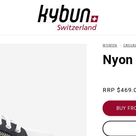
WOMEN
CASUA
Nyon 
Regular
$469.
price
BUY FR