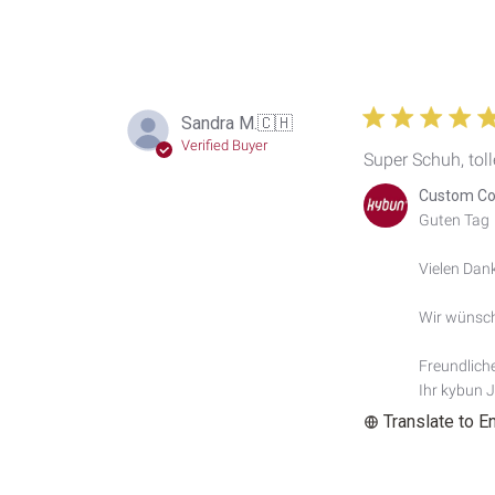
Sandra M.
🇨🇭
Verified Buyer
Super Schuh, toll
Comments
Custom Co
by
Guten Tag

Store
Owner
Vielen Dank
on
Review
by
Wir wünsch
Custom
Comment
Freundlich
Title
Ihr kybun 
on
Translate to E
Thu
May
08
2025