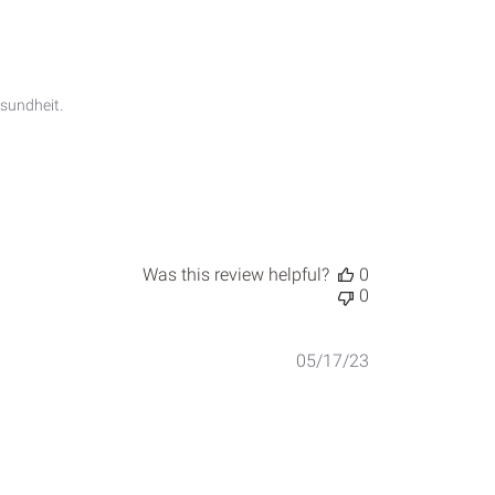
sundheit.

Was this review helpful?
0
0
Published
05/17/23
date