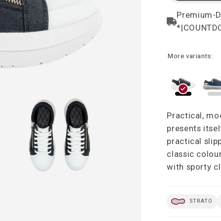
More variants:
Practical, mo
presents itse
practical slip
classic colou
with sporty c
STRATO