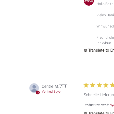
by
Hallo Edith

Store
Owner
Vielen Dank
on
Review
by
Wir wünsch
Custom
Comment
Freundlich
Title
Ihr kybun 
on
Translate to E
Wed
May
17
2023
Centre M.
🇨🇭
Verified Buyer
Schnelle Lieferu
Product reviewed:
Ny
Translate to E