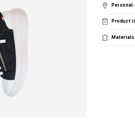
Personal 
Product i
Materials