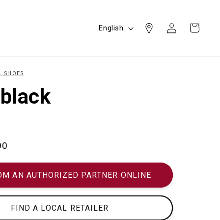
Log
L
Cart
English
in
a
n
g
L SHOES
u
black
a
g
e
00
OM AN AUTHORIZED PARTNER ONLINE
FIND A LOCAL RETAILER