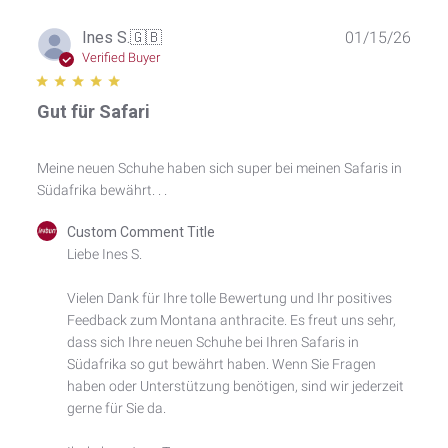
Publ
Ines S.
🇬🇧
01/15/26
date
Verified Buyer
Gut für Safari
Meine neuen Schuhe haben sich super bei meinen Safaris in
Südafrika bewährt. . .
Comments
Custom Comment Title
by
Liebe Ines S.

Store
Owner
Vielen Dank für Ihre tolle Bewertung und Ihr positives 
on
Feedback zum Montana anthracite. Es freut uns sehr, 
Review
by
dass sich Ihre neuen Schuhe bei Ihren Safaris in 
Custom
Südafrika so gut bewährt haben. Wenn Sie Fragen 
Comment
haben oder Unterstützung benötigen, sind wir jederzeit 
Title
gerne für Sie da.

on
Thu