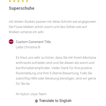
Superschuhe
mit dicken Socken passen mir diese Schuhe wie angegossen.
Die Füsse bleiben schön warm und das Gehen wie auf
Wolken schätze ich sehr
Comments
Custom Comment Title
by
Liebe Christina B.

Store
Owner
Es freut uns sehr zu hören, dass Sie mit Ihrem Montana 
on
anthracite zufrieden sind und Sie diesen als warm und 
Review
by
komfortabel empfinden. Vielen Dank für Ihre positive 
Custom
Rückmeldung und Ihre 5-Sterne-Bewertung. Falls Sie 
Comment
zukünftig Hilfe oder Beratung benötigen, sind wir gerne 
Title
für Sie da. 

on
Mon
Ihr kybun Joya Team
Dec
22
Translate to English
2025