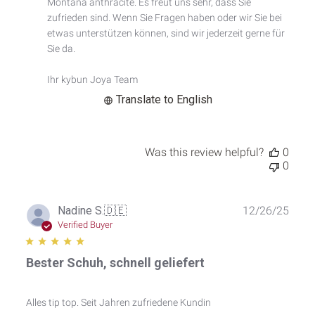
Montana anthracite. Es freut uns sehr, dass Sie 
Review
by
zufrieden sind. Wenn Sie Fragen haben oder wir Sie bei 
Custom
etwas unterstützen können, sind wir jederzeit gerne für 
Comment
Sie da.

Title
on
Ihr kybun Joya Team
Thu
Jan
Translate to English
08
2026
Was this review helpful?
0
0
Publ
Nadine S.
🇩🇪
12/26/25
date
Verified Buyer
Bester Schuh, schnell geliefert
Alles tip top. Seit Jahren zufriedene Kundin