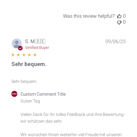
Was this review helpful?
0
0
Publ
S. M.
🇩🇪
09/06/25
date
Verified Buyer
Sehr bequem.
Sehr bequem.
Comments
Custom Comment Title
by
Guten Tag

Store
Owner
Vielen Dank für Ihr tolles Feedback und Ihre Bewertung - 
on
wir schätzen das sehr.

Review
by
Custom
Wir wünschen Ihnen weiterhin viel Freude mit unseren 