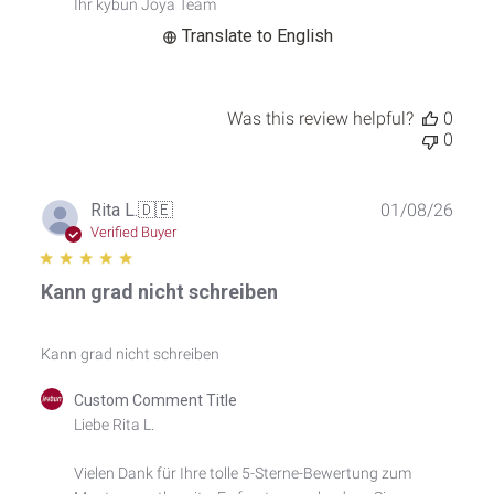
Ihr kybun Joya Team
Jan
15
Translate to English
2026
Was this review helpful?
0
0
Publ
Rita L.
🇩🇪
01/08/26
date
Verified Buyer
Kann grad nicht schreiben
Kann grad nicht schreiben
Comments
Custom Comment Title
by
Liebe Rita L.

Store
Owner
Vielen Dank für Ihre tolle 5-Sterne-Bewertung zum 
on