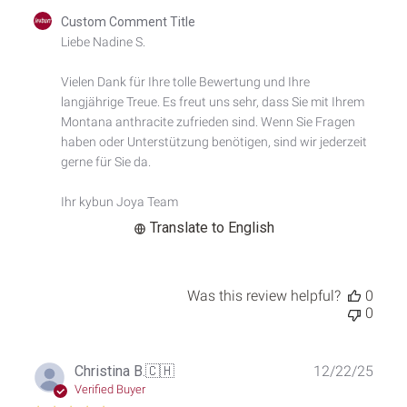
Comments
Custom Comment Title
by
Liebe Nadine S.

Store
Owner
Vielen Dank für Ihre tolle Bewertung und Ihre 
on
langjährige Treue. Es freut uns sehr, dass Sie mit Ihrem 
Review
by
Montana anthracite zufrieden sind. Wenn Sie Fragen 
Custom
haben oder Unterstützung benötigen, sind wir jederzeit 
Comment
gerne für Sie da.

Title
on
Ihr kybun Joya Team
Fri
Dec
Translate to English
26
2025
Was this review helpful?
0
0
Publ
Christina B.
🇨🇭
12/22/25
date
Verified Buyer