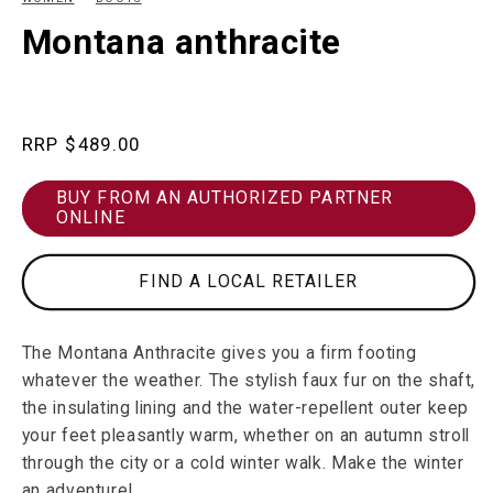
in
in
modal
m
Montana anthracite
Regular
$489.00
price
BUY FROM AN AUTHORIZED PARTNER
ONLINE
FIND A LOCAL RETAILER
The Montana Anthracite gives you a firm footing
whatever the weather. The stylish faux fur on the shaft,
the insulating lining and the water-repellent outer keep
your feet pleasantly warm, whether on an autumn stroll
through the city or a cold winter walk. Make the winter
an adventure!