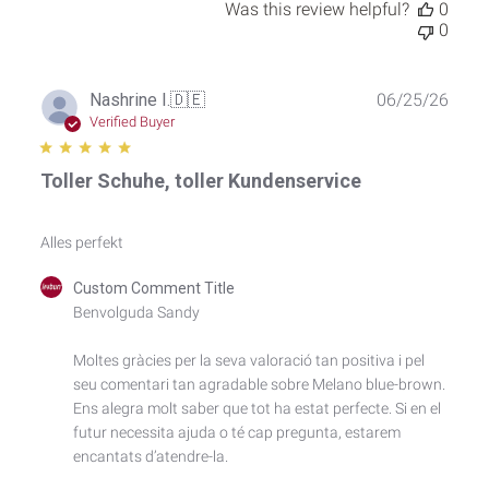
Was this review helpful?
0
0
Publ
Nashrine I.
🇩🇪
06/25/26
date
Verified Buyer
Toller Schuhe, toller Kundenservice
Alles perfekt
Comments
Custom Comment Title
by
Benvolguda Sandy

Store
Owner
Moltes gràcies per la seva valoració tan positiva i pel 
on
seu comentari tan agradable sobre Melano blue-brown. 
Review
by
Ens alegra molt saber que tot ha estat perfecte. Si en el 
Custom
futur necessita ajuda o té cap pregunta, estarem 
Comment
encantats d’atendre-la.

Title