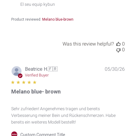
on
El seu equip kybun
Thu
Jun
25
Product reviewed:
Melano blue-brown
2026
Was this review helpful?
0
0
Publ
Beatrice H.
🇫🇷
05/30/26
date
Verified Buyer
Melano blue- brown
Sehr zufrieden! Angenehmes tragen und bereits
Verbesserung meiner Bein und Rückenschmerzen. Habe
bereits ein weiteres Modell bestellt!
Comments
Custom Comment Title