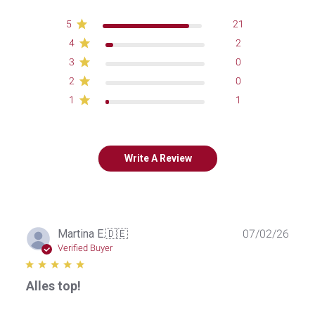
5
21
4
2
3
0
2
0
1
1
Write A Review
Publ
Martina E.
🇩🇪
07/02/26
date
Verified Buyer
Alles top!