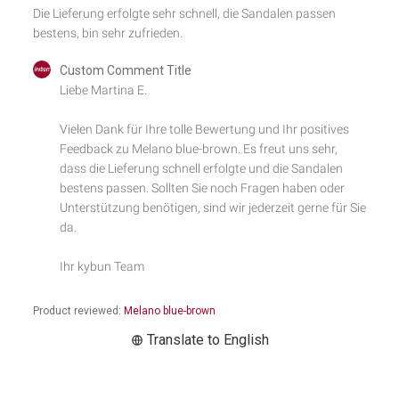
Die Lieferung erfolgte sehr schnell, die Sandalen passen
bestens, bin sehr zufrieden.
Comments
Custom Comment Title
by
Liebe Martina E.

Store
Owner
Vielen Dank für Ihre tolle Bewertung und Ihr positives 
on
Feedback zu Melano blue-brown. Es freut uns sehr, 
Review
by
dass die Lieferung schnell erfolgte und die Sandalen 
Custom
bestens passen. Sollten Sie noch Fragen haben oder 
Comment
Unterstützung benötigen, sind wir jederzeit gerne für Sie 
Title
da.

on
Thu
Ihr kybun Team
Jul
02
2026
Product reviewed:
Melano blue-brown
Translate to English