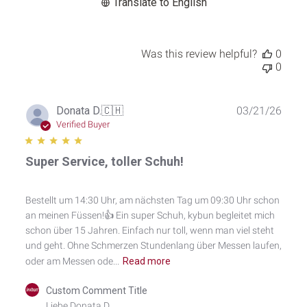
Translate to English
2026
Was this review helpful?
0
0
Publ
Donata D.
🇨🇭
03/21/26
date
Verified Buyer
Super Service, toller Schuh!
Bestellt um 14:30 Uhr, am nächsten Tag um 09:30 Uhr schon
an meinen Füssen!👍 Ein super Schuh, kybun begleitet mich
schon über 15 Jahren. Einfach nur toll, wenn man viel steht
und geht. Ohne Schmerzen Stundenlang über Messen laufen,
oder am Messen ode...
Read more
Comments
Custom Comment Title
by
Liebe Donata D.
