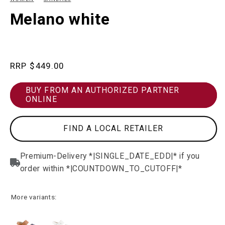
in
in
modal
m
Melano white
Regular
$449.00
price
BUY FROM AN AUTHORIZED PARTNER
ONLINE
FIND A LOCAL RETAILER
More variants: