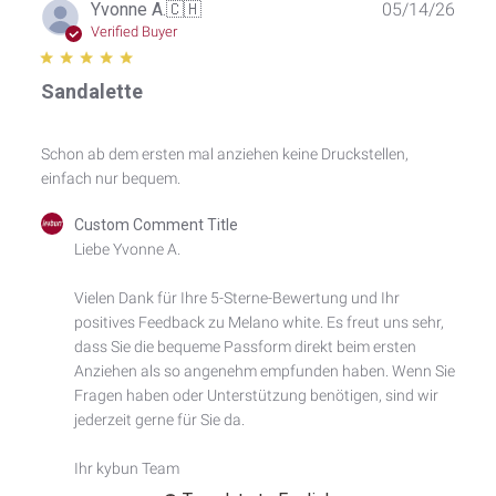
Publ
Yvonne A.
🇨🇭
05/14/26
date
Verified Buyer
Sandalette
Schon ab dem ersten mal anziehen keine Druckstellen,
einfach nur bequem.
Comments
Custom Comment Title
by
Liebe Yvonne A.

Store
Owner
Vielen Dank für Ihre 5-Sterne-Bewertung und Ihr 
on
positives Feedback zu Melano white. Es freut uns sehr, 
Review
by
dass Sie die bequeme Passform direkt beim ersten 
Custom
Anziehen als so angenehm empfunden haben. Wenn Sie 
Comment
Fragen haben oder Unterstützung benötigen, sind wir 
Title
jederzeit gerne für Sie da.

on
Thu
Ihr kybun Team
May
14