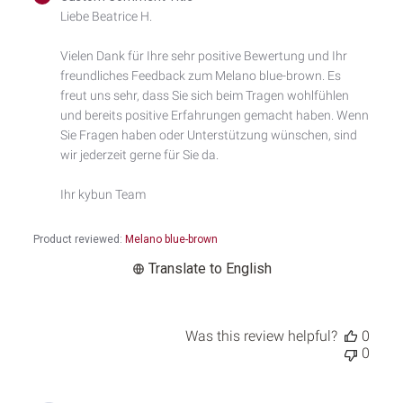
by
Liebe Beatrice H.

Store
Owner
Vielen Dank für Ihre sehr positive Bewertung und Ihr 
on
freundliches Feedback zum Melano blue-brown. Es 
Review
by
freut uns sehr, dass Sie sich beim Tragen wohlfühlen 
Custom
und bereits positive Erfahrungen gemacht haben. Wenn 
Comment
Sie Fragen haben oder Unterstützung wünschen, sind 
Title
wir jederzeit gerne für Sie da.

on
Sat
Ihr kybun Team
May
30
2026
Product reviewed:
Melano blue-brown
Translate to English
Was this review helpful?
0
0