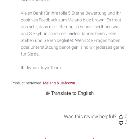
Store
Owner
Vielen Dank für Ihre tolle 5-Sterne-Bewertung und Ihr 
on
positives Feedback zum Melano blue-brown. Es freut 
Review
by
uns sehr, dass die Lieferung so schnell bei Ihnen war 
Custom
und Sie kybun schon seit vielen Jahren beim vielen 
Comment
Stehen und Gehen begleitet. Wenn Sie Fragen haben 
Title
oder Unterstützung benötigen, sind wir jederzeit gerne 
on
für Sie da.

Mon
Mar
Ihr kybun Joya Team
23
2026
Product reviewed:
Melano blue-brown
Translate to English
Was this review helpful?
0
0