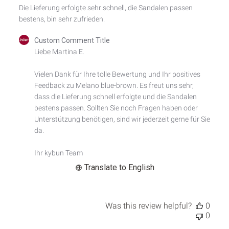
Die Lieferung erfolgte sehr schnell, die Sandalen passen
bestens, bin sehr zufrieden.
Comments
Custom Comment Title
by
Liebe Martina E.

Store
Owner
Vielen Dank für Ihre tolle Bewertung und Ihr positives 
on
Feedback zu Melano blue-brown. Es freut uns sehr, 
Review
by
dass die Lieferung schnell erfolgte und die Sandalen 
Custom
bestens passen. Sollten Sie noch Fragen haben oder 
Comment
Unterstützung benötigen, sind wir jederzeit gerne für Sie 
Title
da.

on
Thu
Ihr kybun Team
Jul
02
Translate to English
2026
Was this review helpful?
0
0