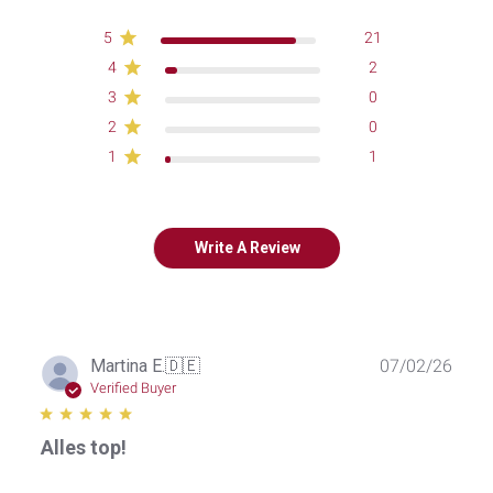
5
21
4
2
3
0
2
0
1
1
Write A Review
Publ
Martina E.
🇩🇪
07/02/26
date
Verified Buyer
Alles top!