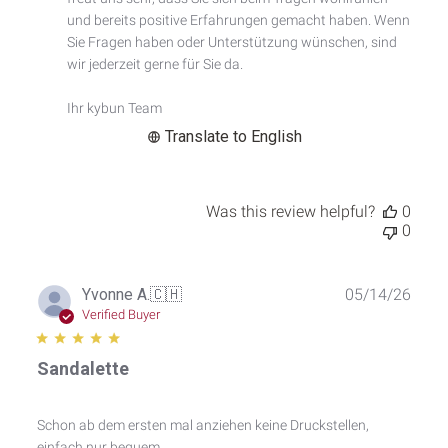
Custom
und bereits positive Erfahrungen gemacht haben. Wenn 
Comment
Sie Fragen haben oder Unterstützung wünschen, sind 
Title
wir jederzeit gerne für Sie da.

on
Sat
Ihr kybun Team
May
30
Translate to English
2026
Was this review helpful?
0
0
Publ
Yvonne A.
🇨🇭
05/14/26
date
Verified Buyer
Sandalette
Schon ab dem ersten mal anziehen keine Druckstellen,
einfach nur bequem.