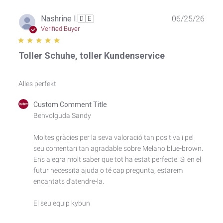
Publ
Nashrine I.
🇩🇪
06/25/26
date
Verified Buyer
Toller Schuhe, toller Kundenservice
Alles perfekt
Comments
Custom Comment Title
by
Benvolguda Sandy

Store
Owner
Moltes gràcies per la seva valoració tan positiva i pel 
on
seu comentari tan agradable sobre Melano blue-brown. 
Review
by
Ens alegra molt saber que tot ha estat perfecte. Si en el 
Custom
futur necessita ajuda o té cap pregunta, estarem 
Comment
encantats d’atendre-la.

Title
on
El seu equip kybun
Thu
Jun