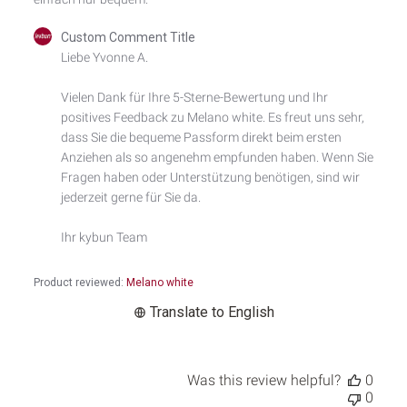
Comments
Custom Comment Title
by
Liebe Yvonne A.

Store
Owner
Vielen Dank für Ihre 5-Sterne-Bewertung und Ihr 
on
positives Feedback zu Melano white. Es freut uns sehr, 
Review
by
dass Sie die bequeme Passform direkt beim ersten 
Custom
Anziehen als so angenehm empfunden haben. Wenn Sie 
Comment
Fragen haben oder Unterstützung benötigen, sind wir 
Title
jederzeit gerne für Sie da.

on
Thu
Ihr kybun Team
May
14
2026
Product reviewed:
Melano white
Translate to English
Was this review helpful?
0
0