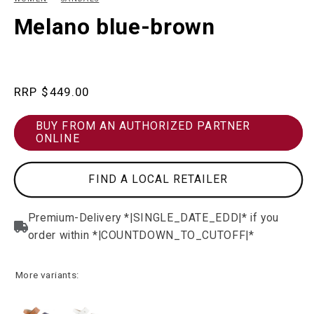
in
in
modal
m
Melano blue-brown
Regular
$449.00
price
BUY FROM AN AUTHORIZED PARTNER
ONLINE
FIND A LOCAL RETAILER
More variants: