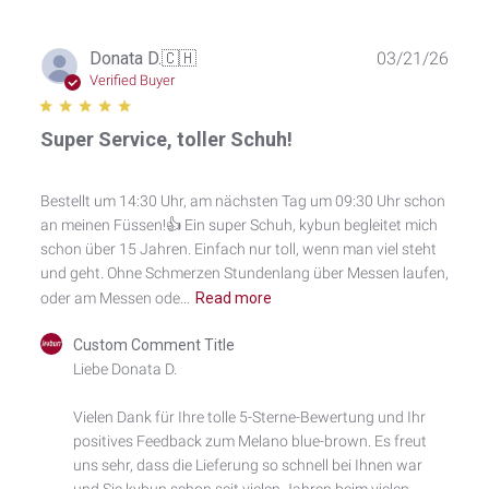
Publ
Donata D.
🇨🇭
03/21/26
date
Verified Buyer
Super Service, toller Schuh!
Bestellt um 14:30 Uhr, am nächsten Tag um 09:30 Uhr schon
an meinen Füssen!👍 Ein super Schuh, kybun begleitet mich
schon über 15 Jahren. Einfach nur toll, wenn man viel steht
und geht. Ohne Schmerzen Stundenlang über Messen laufen,
oder am Messen ode...
Read more
Comments
Custom Comment Title
by
Liebe Donata D.

Store
Owner
Vielen Dank für Ihre tolle 5-Sterne-Bewertung und Ihr 
on
positives Feedback zum Melano blue-brown. Es freut 
Review
by
uns sehr, dass die Lieferung so schnell bei Ihnen war 
Custom
und Sie kybun schon seit vielen Jahren beim vielen 