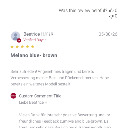
25
2026
Was this review helpful?
0
0
Publ
Beatrice H.
🇫🇷
05/30/26
date
Verified Buyer
Melano blue- brown
Sehr zufrieden! Angenehmes tragen und bereits
Verbesserung meiner Bein und Rückenschmerzen. Habe
bereits ein weiteres Modell bestellt!
Comments
Custom Comment Title
by
Liebe Beatrice H.

Store
Owner
Vielen Dank für Ihre sehr positive Bewertung und Ihr 
on
freundliches Feedback zum Melano blue-brown. Es 
Review
by
freut uns sehr, dass Sie sich beim Tragen wohlfühlen 