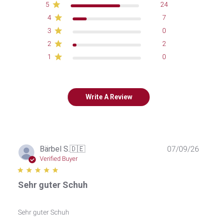
5
24
4
7
3
0
2
2
1
0
Write A Review
Publ
Bärbel S.
🇩🇪
07/09/26
date
Verified Buyer
Sehr guter Schuh
Sehr guter Schuh