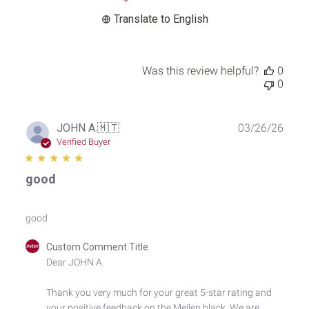
2026
Translate to English
Was this review helpful?
0
0
Publ
JOHN A.
🇲🇹
03/26/26
date
Verified Buyer
good
good
Comments
Custom Comment Title
by
Dear JOHN A.

Store
Owner
Thank you very much for your great 5-star rating and 
on
your positive feedback on the Meilen black. We are 