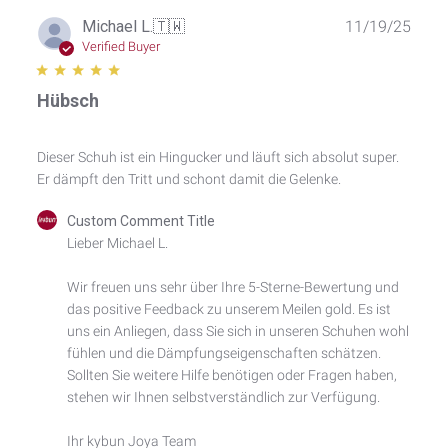
Publ
Michael L.
🇹🇼
11/19/25
date
Verified Buyer
Hübsch
Dieser Schuh ist ein Hingucker und läuft sich absolut super.
Er dämpft den Tritt und schont damit die Gelenke.
Comments
Custom Comment Title
by
Lieber Michael L.

Store
Owner
Wir freuen uns sehr über Ihre 5-Sterne-Bewertung und 
on
das positive Feedback zu unserem Meilen gold. Es ist 
Review
by
uns ein Anliegen, dass Sie sich in unseren Schuhen wohl 
Custom
fühlen und die Dämpfungseigenschaften schätzen. 
Comment
Sollten Sie weitere Hilfe benötigen oder Fragen haben, 
Title
stehen wir Ihnen selbstverständlich zur Verfügung.

on
Wed
Ihr kybun Joya Team
Nov