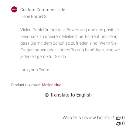
Comments
Custom Comment Title
by
Liebe Bärbel S.

Store
Owner
Vielen Dank für Ihre tolle Bewertung und das positive 
on
Feedback zu unserem Meilen blue. Es freut uns sehr, 
Review
by
dass Sie mit dem Schuh so zufrieden sind. Wenn Sie 
Custom
Fragen haben oder Unterstützung benötigen, sind wir 
Comment
jederzeit gerne für Sie da.

Title
on
Ihr kybun Team
Mon
Jul
13
Product reviewed:
Meilen blue
2026
Translate to English
Was this review helpful?
0
0