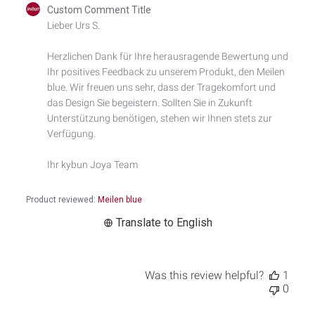
Comments
Custom Comment Title
by
Lieber Urs S.

Store
Owner
Herzlichen Dank für Ihre herausragende Bewertung und 
on
Ihr positives Feedback zu unserem Produkt, den Meilen 
Review
by
blue. Wir freuen uns sehr, dass der Tragekomfort und 
Custom
das Design Sie begeistern. Sollten Sie in Zukunft 
Comment
Unterstützung benötigen, stehen wir Ihnen stets zur 
Title
Verfügung.

on
Mon
Ihr kybun Joya Team
Dec
22
2025
Product reviewed:
Meilen blue
Translate to English
Was this review helpful?
1
0