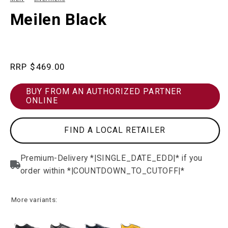
in
in
modal
m
Meilen Black
Regular
$469.00
price
BUY FROM AN AUTHORIZED PARTNER
ONLINE
FIND A LOCAL RETAILER
More variants: