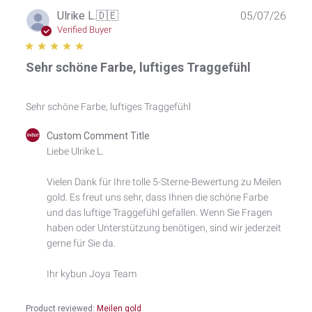
Publ
Ulrike L.
🇩🇪
05/07/26
date
Verified Buyer
Sehr schöne Farbe, luftiges Traggefühl
Sehr schöne Farbe, luftiges Traggefühl
Comments
Custom Comment Title
by
Liebe Ulrike L.

Store
Owner
Vielen Dank für Ihre tolle 5-Sterne-Bewertung zu Meilen 
on
gold. Es freut uns sehr, dass Ihnen die schöne Farbe 
Review
by
und das luftige Traggefühl gefallen. Wenn Sie Fragen 
Custom
haben oder Unterstützung benötigen, sind wir jederzeit 
Comment
gerne für Sie da.

Title
on
Ihr kybun Joya Team
Thu
May
07
Product reviewed:
Meilen gold