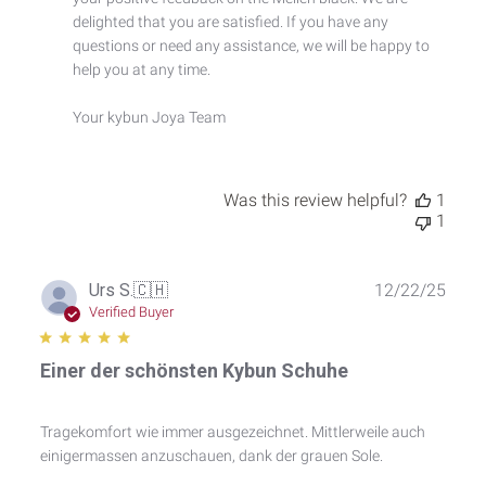
Review
by
delighted that you are satisfied. If you have any 
Custom
questions or need any assistance, we will be happy to 
Comment
help you at any time.

Title
on
Your kybun Joya Team
Thu
Mar
26
2026
Was this review helpful?
1
1
Publ
Urs S.
🇨🇭
12/22/25
date
Verified Buyer
Einer der schönsten Kybun Schuhe
Tragekomfort wie immer ausgezeichnet. Mittlerweile auch
einigermassen anzuschauen, dank der grauen Sole.