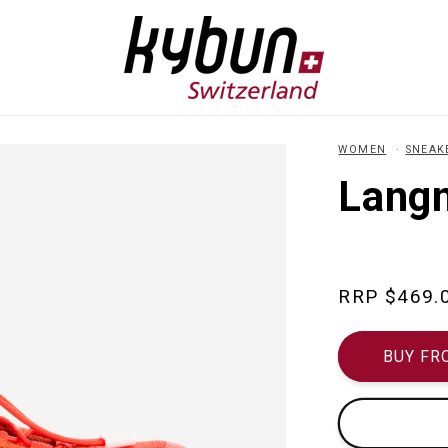
WOMEN
SNEAK
Langn
Regular
$469.
price
BUY FR