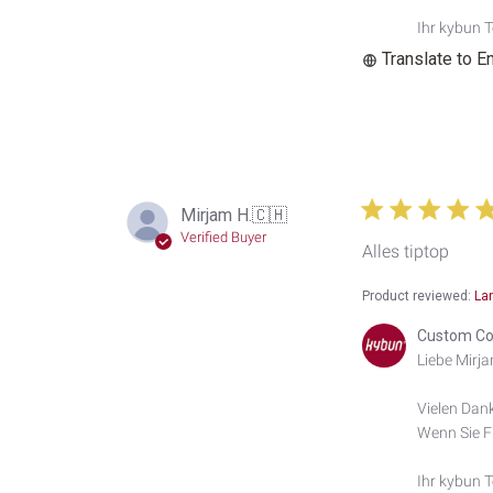
Custom
Comment
Ihr kybun 
Title
Translate to E
on
Sat
Jun
20
2026
Mirjam H.
🇨🇭
Verified Buyer
Alles tiptop
Product reviewed:
La
Comments
Custom Co
by
Liebe Mirja
Store
Owner
Vielen Dank
on
Wenn Sie Fr
Review
by
Custom
Ihr kybun 