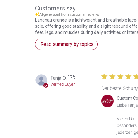
Customers say
AI-generated from customer reviews.
Langnau orange is a lightweight and breathable lace-u
sole, offering good stability and a slight rebound eff
feet, legs, and muscles during daily activities or inten
Read summary by topics
Tanja O.
🇭🇷
Verified Buyer
Der beste Schuh,
Comments
Custom Co
by
Liebe Tanja 
Store
Owner
Vielen Dank
on
besonders b
Review
by
jederzeit ge