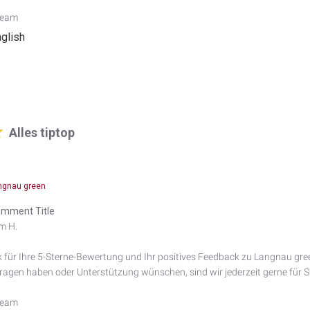
Team
nglish
Alles tiptop
ngnau green
mment Title
m H.

 für Ihre 5-Sterne-Bewertung und Ihr positives Feedback zu Langnau green. 
agen haben oder Unterstützung wünschen, sind wir jederzeit gerne für Si
Team