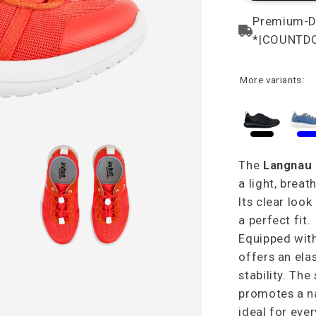
More variants:
The
Langnau
a light, breat
Its clear look
a perfect fit.
Equipped with
offers an ela
stability. The
promotes a na
ideal for eve