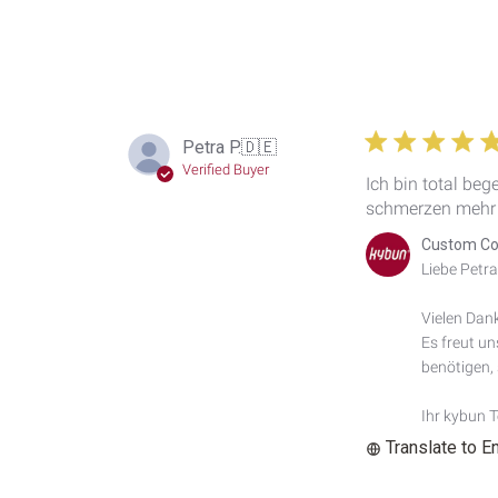
Comment
Title
on
Mon
Jun
15
2026
Petra P.
🇩🇪
Verified Buyer
Ich bin total be
schmerzen mehr 
Comments
Custom Co
by
Liebe Petra 
Store
Owner
Vielen Dan
on
Es freut un
Review
by
benötigen, s
Custom
Comment
Ihr kybun 
Title
Translate to E
on
Tue
May