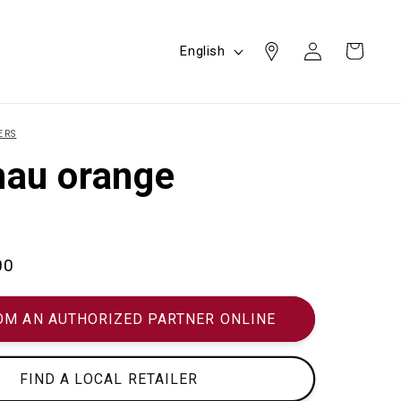
Log
L
Cart
English
in
a
n
g
ERS
u
au orange
a
g
e
00
OM AN AUTHORIZED PARTNER ONLINE
FIND A LOCAL RETAILER