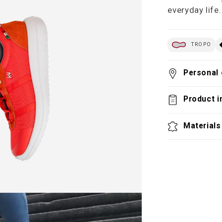
everyday life.
TROPO
Personal 
Product i
Materials