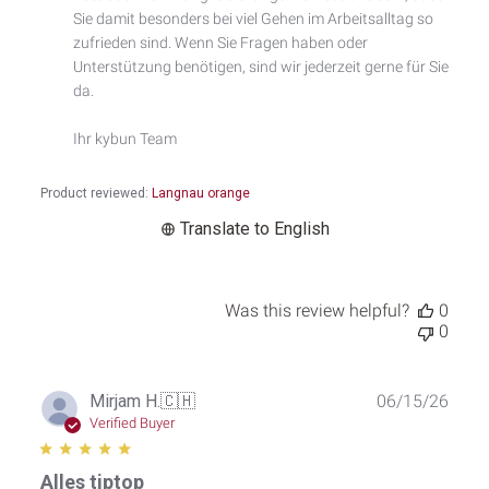
by
Sie damit besonders bei viel Gehen im Arbeitsalltag so 
Custom
zufrieden sind. Wenn Sie Fragen haben oder 
Comment
Unterstützung benötigen, sind wir jederzeit gerne für Sie 
Title
da.

on
Sat
Ihr kybun Team
Jun
20
2026
Product reviewed:
Langnau orange
Translate to English
Was this review helpful?
0
0
Publ
Mirjam H.
🇨🇭
06/15/26
date
Verified Buyer
Alles tiptop