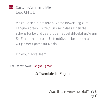
Comments
Custom Comment Title
by
Liebe Ulrike L.

Store
Owner
Vielen Dank für Ihre tolle 5-Sterne-Bewertung zum 
on
Langnau green. Es freut uns sehr, dass Ihnen die 
Review
by
schöne Farbe und das luftige Traggefühl gefallen. Wenn 
Custom
Sie Fragen haben oder Unterstützung benötigen, sind 
Comment
wir jederzeit gerne für Sie da.

Title
on
Ihr kybun Joya Team
Thu
May
07
Product reviewed:
Langnau green
2026
Translate to English
Was this review helpful?
0
0