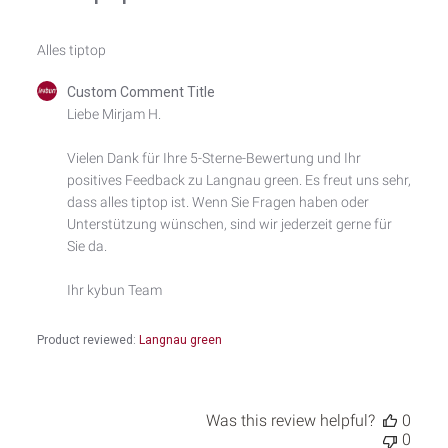
Alles tiptop
Comments
Custom Comment Title
by
Liebe Mirjam H.

Store
Owner
Vielen Dank für Ihre 5-Sterne-Bewertung und Ihr 
on
positives Feedback zu Langnau green. Es freut uns sehr, 
Review
by
dass alles tiptop ist. Wenn Sie Fragen haben oder 
Custom
Unterstützung wünschen, sind wir jederzeit gerne für 
Comment
Sie da.

Title
on
Ihr kybun Team
Mon
Jun
15
Product reviewed:
Langnau green
2026
Was this review helpful?
0
0