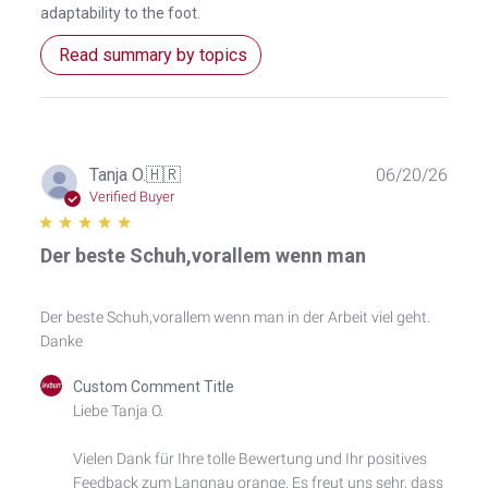
adaptability to the foot.
Read summary by topics
Publ
Tanja O.
🇭🇷
06/20/26
date
Verified Buyer
Der beste Schuh,vorallem wenn man
Der beste Schuh,vorallem wenn man in der Arbeit viel geht.
Danke
Comments
Custom Comment Title
by
Liebe Tanja O.

Store
Owner
Vielen Dank für Ihre tolle Bewertung und Ihr positives 
on
Feedback zum Langnau orange. Es freut uns sehr, dass 
Review