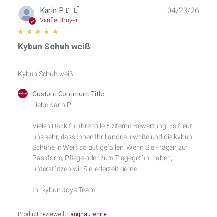
Publ
Karin P.
🇩🇪
04/23/26
date
Verified Buyer
Kybun Schuh weiß
Kybun Schuh weiß
Comments
Custom Comment Title
by
Liebe Karin P.

Store
Owner
Vielen Dank für Ihre tolle 5-Sterne-Bewertung. Es freut 
on
uns sehr, dass Ihnen Ihr Langnau white und die kybun 
Review
by
Schuhe in Weiß so gut gefallen. Wenn Sie Fragen zur 
Custom
Passform, Pflege oder zum Tragegefühl haben, 
Comment
unterstützen wir Sie jederzeit gerne.

Title
on
Ihr kybun Joya Team
Thu
Apr
23
Product reviewed:
Langnau white