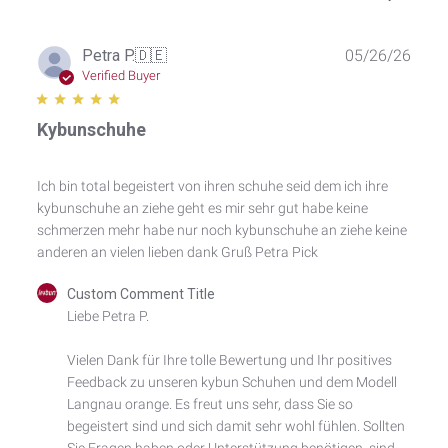
Publ
Petra P.
🇩🇪
05/26/26
date
Verified Buyer
Kybunschuhe
Ich bin total begeistert von ihren schuhe seid dem ich ihre
kybunschuhe an ziehe geht es mir sehr gut habe keine
schmerzen mehr habe nur noch kybunschuhe an ziehe keine
anderen an vielen lieben dank Gruß Petra Pick
Comments
Custom Comment Title
by
Liebe Petra P.

Store
Owner
Vielen Dank für Ihre tolle Bewertung und Ihr positives 
on
Feedback zu unseren kybun Schuhen und dem Modell 
Review
by
Langnau orange. Es freut uns sehr, dass Sie so 
Custom
begeistert sind und sich damit sehr wohl fühlen. Sollten 
Comment
Sie Fragen haben oder Unterstützung benötigen, sind 