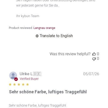
Title
wir jederzeit gerne für Sie da.

on
Tue
Ihr kybun Team
May
26
2026
Product reviewed:
Langnau orange
Translate to English
Was this review helpful?
0
0
Publ
Ulrike L.
🇩🇪
05/07/26
date
Verified Buyer
Sehr schöne Farbe, luftiges Traggefühl
Sehr schöne Farbe, luftiges Traggefühl