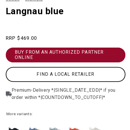
in
in
modal
m
Langnau blue
Regular
$469.00
price
BUY FROM AN AUTHORIZED PARTNER
ONLINE
FIND A LOCAL RETAILER
More variants: