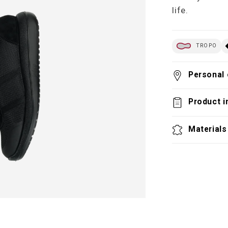
life.
TROPO
Personal 
Product i
Materials