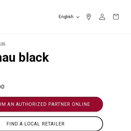
Log
L
Cart
English
in
a
n
g
ERS
u
au black
a
g
e
00
OM AN AUTHORIZED PARTNER ONLINE
FIND A LOCAL RETAILER