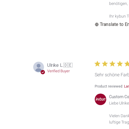
by
benötigen, s
Custom
Comment
Ihr kybun 
Title
Translate to E
on
Tue
May
26
2026
Ulrike L.
🇩🇪
Verified Buyer
Sehr schöne Farb
Product reviewed:
La
Comments
Custom Co
by
Liebe Ulrike 
Store
Owner
Vielen Dank
on
luftige Tra
Review
by