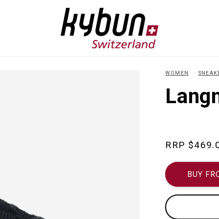
WOMEN
SNEAK
Langn
Regular
$469.
price
BUY FR