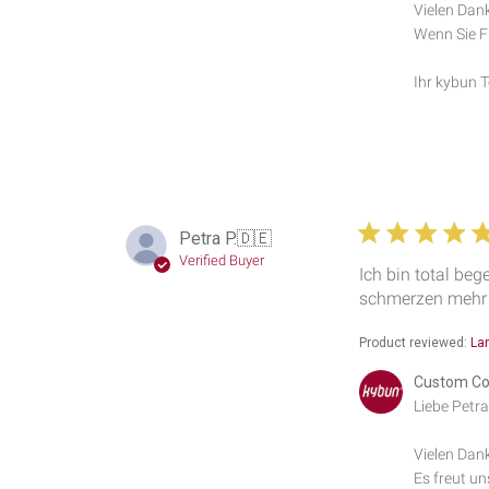
Vielen Dank
on
Wenn Sie Fr
Review
by
Custom
Ihr kybun 
Comment
Title
on
Mon
Jun
15
2026
Petra P.
🇩🇪
Verified Buyer
Ich bin total be
schmerzen mehr 
Product reviewed:
La
Comments
Custom Co
by
Liebe Petra 
Store
Owner
Vielen Dan
on
Es freut un
Review