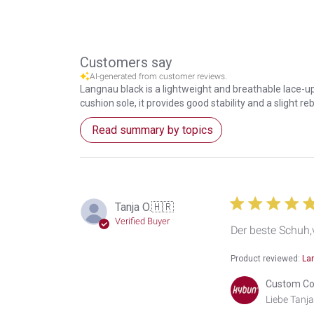
Customers say
AI-generated from customer reviews.
Langnau black is a lightweight and breathable lace-up
cushion sole, it provides good stability and a slight 
Read summary by topics
Tanja O.
🇭🇷
Verified Buyer
Der beste Schuh,
Product reviewed:
La
Comments
Custom Co
by
Liebe Tanja 
Store