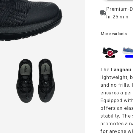
More variants:
The
Langnau 
lightweight, 
and no frills.
ensures a perf
Equipped with
offers an ela
stability. The
promotes a na
for anyone wh