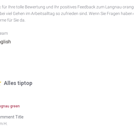
 für Ihre tolle Bewertung und Ihr positives Feedback zum Langnau orange.
ei viel Gehen im Arbeitsalltag so zufrieden sind. Wenn Sie Fragen haben 
rne für Sie da.

Team
nglish
Alles tiptop
ngnau green
mment Title
m H.
