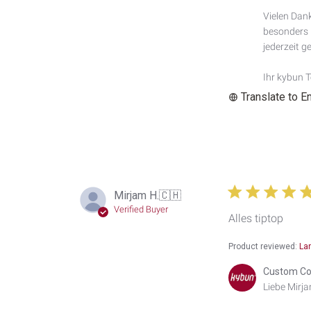
Owner
Vielen Dank
on
besonders b
Review
by
jederzeit ge
Custom
Comment
Ihr kybun 
Title
Translate to E
on
Sat
Jun
20
2026
Mirjam H.
🇨🇭
Verified Buyer
Alles tiptop
Product reviewed:
La
Comments
Custom Co
by
Liebe Mirja
Store
Owner