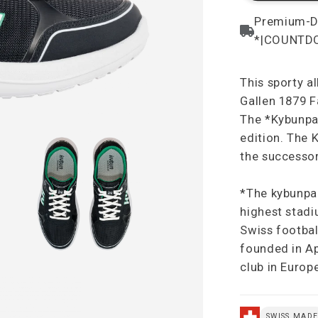
This sporty al
Gallen 1879 F
The *Kybunpar
edition. The 
the successor
*The kybunpark
highest stadi
Swiss footbal
founded in Ap
club in Europ
SWISS MAD