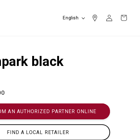
Log
L
Cart
English
in
a
n
g
u
park black
a
g
e
00
OM AN AUTHORIZED PARTNER ONLINE
FIND A LOCAL RETAILER