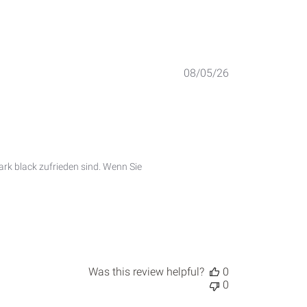
Published
08/05/26
date
rk black zufrieden sind. Wenn Sie 
Was this review helpful?
0
0