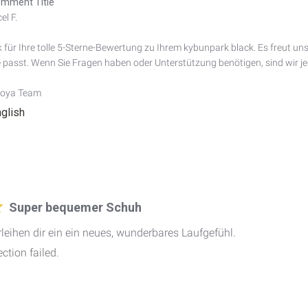
mment Title
l F.

 für Ihre tolle 5-Sterne-Bewertung zu Ihrem kybunpark black. Es freut uns 
ie passt. Wenn Sie Fragen haben oder Unterstützung benötigen, sind wir jede
Joya Team
nglish
Super bequemer Schuh
eihen dir ein ein neues, wunderbares Laufgefühl.
tion failed.