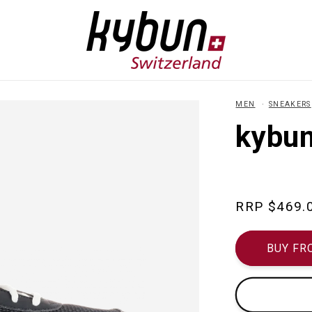
MEN
SNEAKERS
kybun
Regular
$469.
price
BUY FR