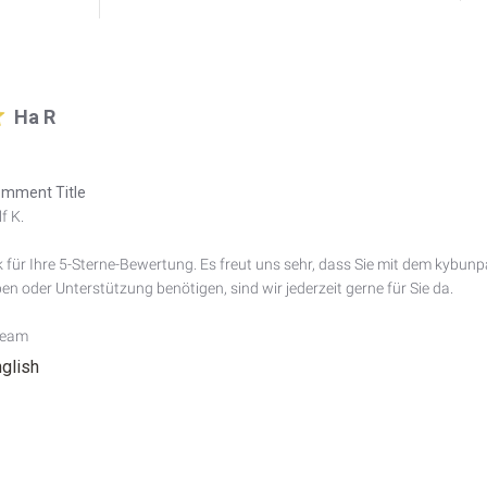
Ha R
mment Title
 K.

 für Ihre 5-Sterne-Bewertung. Es freut uns sehr, dass Sie mit dem kybunpa
n oder Unterstützung benötigen, sind wir jederzeit gerne für Sie da.

Team
nglish