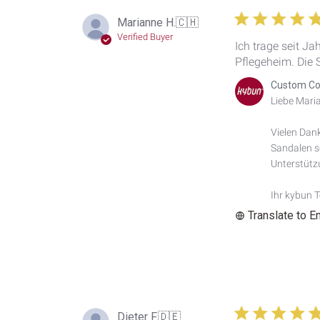
Marianne H.
🇨🇭
Verified Buyer
Ich trage seit J
Pflegeheim. Die 
Comments
Custom Co
by
Liebe Maria
Store
Owner
Vielen Dank
on
Sandalen so
Review
by
Unterstützu
Custom
Comment
Ihr kybun 
Title
Translate to E
on
Fri
Jul
31
2026
Dieter F.
🇩🇪