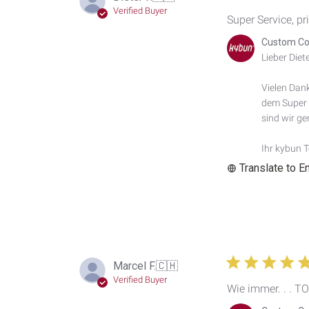
Verified Buyer
Super Service, pr
Comments
Custom Co
by
Lieber Dieter
Store
Owner
Vielen Dank
on
dem Super S
Review
by
sind wir ger
Custom
Comment
Ihr kybun 
Title
Translate to E
on
Wed
Jul
22
2026
Marcel F.
🇨🇭
Verified Buyer
Wie immer. . . TO