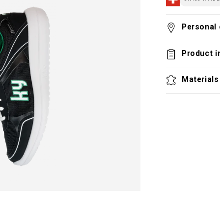
Personal 
Product i
Materials