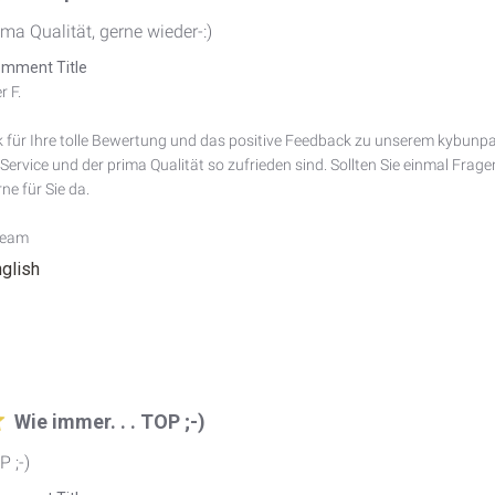
ima Qualität, gerne wieder-:)
mment Title
 F.

 für Ihre tolle Bewertung und das positive Feedback zu unserem kybunpark 
ervice und der prima Qualität so zufrieden sind. Sollten Sie einmal Frag
ne für Sie da.

Team
nglish
Wie immer. . . TOP ;-)
P ;-)