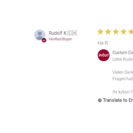
Rudolf K.
🇨🇭
Verified Buyer
Ha R
Comments
Custom Co
by
Liebe Rudolf
Store
Owner
Vielen Dank
on
Fragen habe
Review
by
Custom
Ihr kybun 
Comment
Translate to E
Title
on
Wed
Aug
05
2026