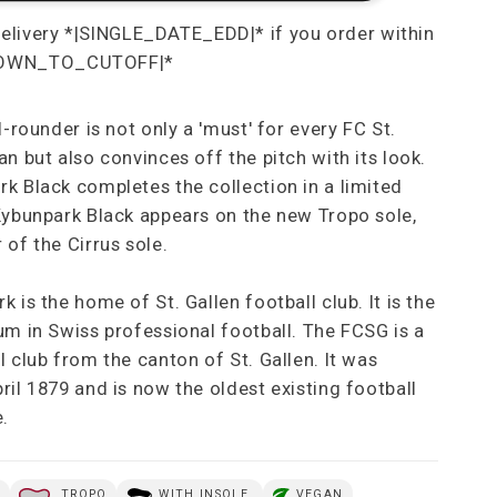
l-rounder is not only a 'must' for every FC St.
an but also convinces off the pitch with its look.
k Black completes the collection in a limited
Kybunpark Black appears on the new Tropo sole,
 of the Cirrus sole.
 is the home of St. Gallen football club. It is the
um in Swiss professional football. The FCSG is a
l club from the canton of St. Gallen. It was
ril 1879 and is now the oldest existing football
e.
E
TROPO
WITH INSOLE.
VEGAN