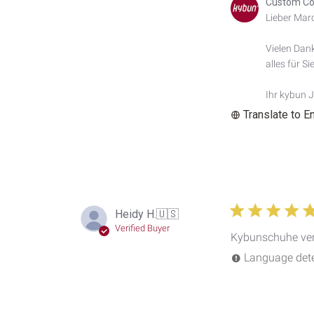
Comments
Custom Co
by
Lieber Marce
Store
Owner
Vielen Dank
on
alles für S
Review
by
Custom
Ihr kybun 
Comment
Translate to E
Title
on
Wed
Apr
08
2026
Heidy H.
🇺🇸
Verified Buyer
Kybunschuhe verl
Language detec