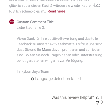
glücklich über diesen Kauf & würden sie wieder kaufen!👍😊
P. S. Ich schrieb dies im...
Read more
Comments
Custom Comment Title
by
Liebe Stephanie G.

Store
Owner
Vielen Dank für Ihre positive Bewertung und das tolle 
on
Feedback zu unserer Aktiv-Stehmatte. Es freut uns sehr, 
Review
by
dass Sie und Ihr Mann davon profitieren und zufrieden 
Custom
sind. Sollten Sie noch Fragen haben oder Unterstützung 
Comment
benötigen, stehen wir gerne zur Verfügung.

Title
on
Ihr kybun Joya Team
Fri
Sep
Language detection failed.
26
2025
Was this review helpful?
1
0