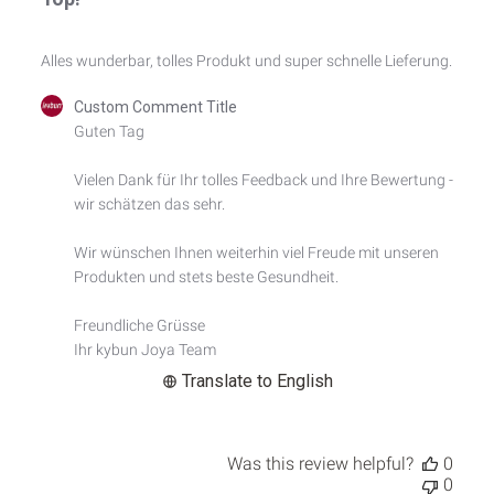
Alles wunderbar, tolles Produkt und super schnelle Lieferung.
Comments
Custom Comment Title
by
Guten Tag

Store
Owner
Vielen Dank für Ihr tolles Feedback und Ihre Bewertung - 
on
wir schätzen das sehr.

Review
by
Custom
Wir wünschen Ihnen weiterhin viel Freude mit unseren 
Comment
Produkten und stets beste Gesundheit.

Title
on
Freundliche Grüsse

Thu
Ihr kybun Joya Team
Jan
29
Translate to English
2026
Was this review helpful?
0
0