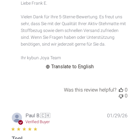
by
Liebe Frank E.

Store
Owner
Vielen Dank für Ihre 5-Sterne-Bewertung. Es freut uns 
on
sehr, dass Sie mit der Qualität Ihrer Aktiv-Stehmatte mit 
Review
by
Stoffbezug sowie dem schnellen Versand zufrieden 
Custom
sind. Wenn Sie Fragen haben oder Unterstützung 
Comment
benötigen, sind wir jederzeit gerne für Sie da.

Title
on
Ihr kybun Joya Team
Thu
Mar
Translate to English
05
2026
Was this review helpful?
0
0
Publ
Paul B.
🇨🇭
01/29/26
date
Verified Buyer
Top!