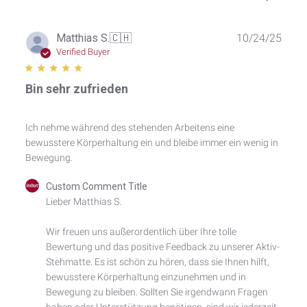
Publ
Matthias S.
🇨🇭
10/24/25
date
Verified Buyer
Bin sehr zufrieden
Ich nehme während des stehenden Arbeitens eine
bewusstere Körperhaltung ein und bleibe immer ein wenig in
Bewegung.
Comments
Custom Comment Title
by
Lieber Matthias S.

Store
Owner
Wir freuen uns außerordentlich über Ihre tolle 
on
Bewertung und das positive Feedback zu unserer Aktiv-
Review
by
Stehmatte. Es ist schön zu hören, dass sie Ihnen hilft, 
Custom
bewusstere Körperhaltung einzunehmen und in 
Comment
Bewegung zu bleiben. Sollten Sie irgendwann Fragen 
Title
haben oder Unterstützung benötigen, sind wir jederzeit 