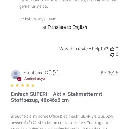
on
gerne für Sie da.

Fri
Oct
Ihr kybun Joya Team
24
2025
Translate to English
Was this review helpful?
0
0
Publ
Stephanie G.
🇨🇭
09/25/25
date
Verified Buyer
Einfach SUPER!! - Aktiv-Stehmatte mit
Stoffbezug, 46x46x6 cm
Brauche sie im Home Office & es macht SEHR viel aus bzw.
besser! 👍👍😊 Mein Mann entdeckte, dass Training drauf
auch sein lädiertes Knie helfen könnten. Wir sind SEHR