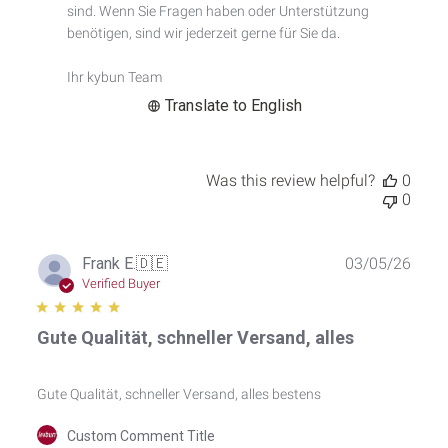
Custom
sind. Wenn Sie Fragen haben oder Unterstützung 
Comment
benötigen, sind wir jederzeit gerne für Sie da.

Title
on
Ihr kybun Team
Sat
Jul
Translate to English
04
2026
Was this review helpful?
0
0
Publ
Frank E.
🇩🇪
03/05/26
date
Verified Buyer
Gute Qualität, schneller Versand, alles
Gute Qualität, schneller Versand, alles bestens
Comments
Custom Comment Title