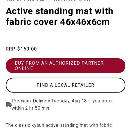
in
in
m
modal
Active standing mat with
fabric cover 46x46x6cm
Regular
$169.00
price
BUY FROM AN AUTHORIZED PARTNER
ONLINE
FIND A LOCAL RETAILER
The classic kybun active standing mat with fabric