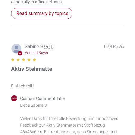
especially in office settings.
Read summary by topics
Publ
Sabine S.
🇦🇹
07/04/26
date
Verified Buyer
Aktiv Stehmatte
Einfach toll !
Comments
Custom Comment Title
by
Liebe Sabine S.

Store
Owner
Vielen Dank für Ihre tolle Bewertung und Ihr positives 
on
Feedback zur Aktiv-Stehmatte mit Stoffbezug 
Review
by
46x46x6cm. Es freut uns sehr, dass Sie so begeistert 