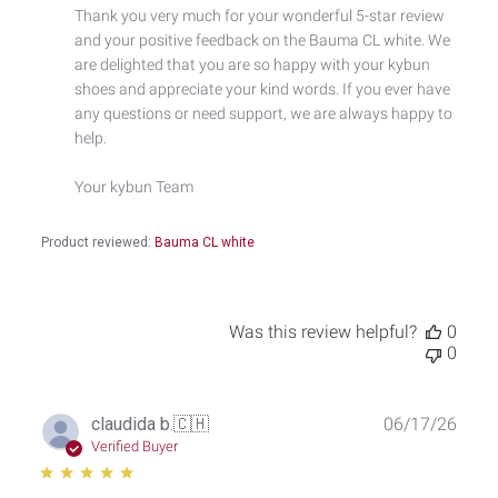
Owner
Thank you very much for your wonderful 5-star review 
on
and your positive feedback on the Bauma CL white. We 
Review
by
are delighted that you are so happy with your kybun 
Custom
shoes and appreciate your kind words. If you ever have 
Comment
any questions or need support, we are always happy to 
Title
help.

on
Sat
Your kybun Team
Jun
20
2026
Product reviewed:
Bauma CL white
Was this review helpful?
0
0
Publ
claudida b.
🇨🇭
06/17/26
date
Verified Buyer