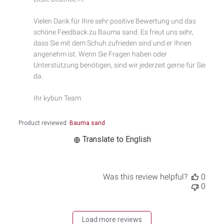
Store
Owner
Vielen Dank für Ihre sehr positive Bewertung und das 
on
schöne Feedback zu Bauma sand. Es freut uns sehr, 
Review
by
dass Sie mit dem Schuh zufrieden sind und er Ihnen 
Custom
angenehm ist. Wenn Sie Fragen haben oder 
Comment
Unterstützung benötigen, sind wir jederzeit gerne für Sie 
Title
da.

on
Sat
Ihr kybun Team
Jun
06
2026
Product reviewed:
Bauma sand
Translate to English
Was this review helpful?
0
0
Load more reviews