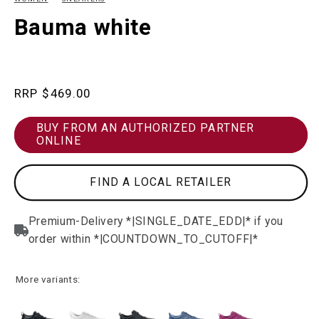
in
in
modal
m
Bauma white
Regular
$469.00
price
BUY FROM AN AUTHORIZED PARTNER
ONLINE
FIND A LOCAL RETAILER
More variants: