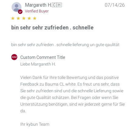
Publ
Margareth H.
🇨🇭
07/14/26
date
Verified Buyer
bin sehr sehr zufrieden . schnelle
bin sehr sehr zufrieden . schnelle lieferung un gute qaulität
Comments
Custom Comment Title
by
Liebe Margareth H.

Store
Owner
Vielen Dank für Ihre tolle Bewertung und das positive 
on
Feedback zu Bauma CL white. Es freut uns sehr, dass 
Review
by
Sie sehr zufrieden sind und die schnelle Lieferung sowie 
Custom
die gute Qualität schätzen. Bei Fragen oder wenn Sie 
Comment
Unterstützung benötigen, sind wir jederzeit gerne für Sie 
Title
da.

on
Tue
Ihr kybun Team
Jul
14