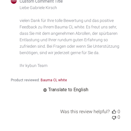
Comments
Custom Comment Title
by
Liebe Gabriele Kirsch

Store
Owner
vielen Dank für Ihre tolle Bewertung und das positive 
on
Feedback zu Ihrem Bauma CL white. Es freut uns sehr, 
Review
by
dass Sie mit dem angenehmen Abrollen, der spürbaren 
Custom
Entlastung und Ihrer rundum guten Erfahrung so 
Comment
zufrieden sind. Bei Fragen oder wenn Sie Unterstützung 
Title
benötigen, sind wir jederzeit gerne für Sie da.

on
Wed
Ihr kybun Team
Jul
15
2026
Product reviewed:
Bauma CL white
Translate to English
Was this review helpful?
0
0