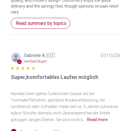
quality, and modern design. Customers enjoy the quick
delivery and the springy feel, though opinions on pain relief
vary.
Read summary by topics
Publ
Gabriele K.
🇩🇪
07/15/26
date
Verified Buyer
Super,komfortables Laufen möglich
Abrollen beim gehen funktioniert besser als bei
"normalen"Schuhen, spürbare Rückenentlastung, bin
rundherum sehr zufrieden. Habe seit ca. 5 Jahren schwarze
kybun Schuhe, damals noch überwiegend bei der Arbeit
getragen, langes Stehen. Sie sind noch ti...
Read more