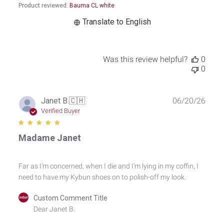
2026
Product reviewed:
Bauma CL white
Translate to English
Was this review helpful?
0
0
Publ
Janet B.
🇨🇭
06/20/26
date
Verified Buyer
Madame Janet
Far as I’m concerned, when I die and I’m lying in my coffin, I
need to have my Kybun shoes on to polish-off my look.
Comments
Custom Comment Title
by
Dear Janet B.

Store