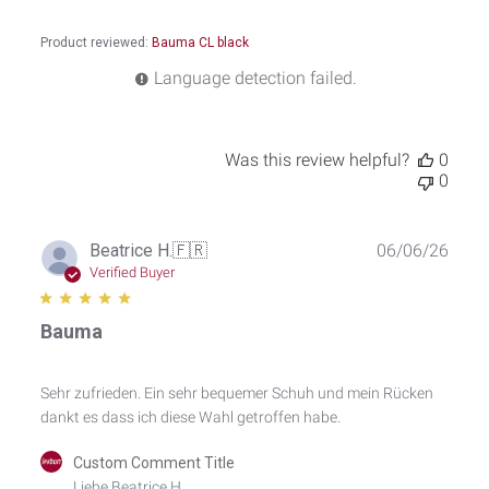
17
2026
Product reviewed:
Bauma CL black
Language detection failed.
Was this review helpful?
0
0
Publ
Beatrice H.
🇫🇷
06/06/26
date
Verified Buyer
Bauma
Sehr zufrieden. Ein sehr bequemer Schuh und mein Rücken
dankt es dass ich diese Wahl getroffen habe.
Comments
Custom Comment Title
by
Liebe Beatrice H.
