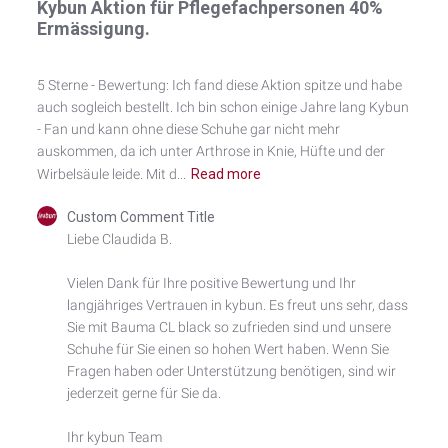
Kybun Aktion für Pflegefachpersonen 40%
Ermässigung.
5 Sterne - Bewertung: Ich fand diese Aktion spitze und habe
auch sogleich bestellt. Ich bin schon einige Jahre lang Kybun
- Fan und kann ohne diese Schuhe gar nicht mehr
auskommen, da ich unter Arthrose in Knie, Hüfte und der
Wirbelsäule leide. Mit d...
Read more
Comments
Custom Comment Title
by
Liebe Claudida B.

Store
Owner
Vielen Dank für Ihre positive Bewertung und Ihr 
on
langjähriges Vertrauen in kybun. Es freut uns sehr, dass 
Review
by
Sie mit Bauma CL black so zufrieden sind und unsere 
Custom
Schuhe für Sie einen so hohen Wert haben. Wenn Sie 
Comment
Fragen haben oder Unterstützung benötigen, sind wir 
Title
jederzeit gerne für Sie da.

on
Wed
Ihr kybun Team
Jun