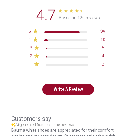
4.7
Based on 120 reviews
5
99
4
10
3
5
2
4
1
2
Write A Review
Customers say
AI-generated from customer reviews.
Bauma white shoes are appreciated for their comfort,