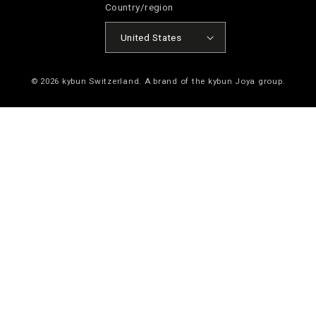
Country/region
United States
© 2026
kybun Switzerland
. A brand of the kybun Joya group.