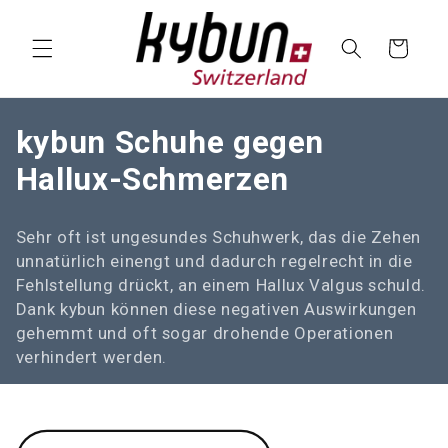
SKIP TO
CONTENT
Cart
C
kybun Schuhe gegen
o
Hallux-Schmerzen
l
Sehr oft ist ungesundes Schuhwerk, das die Zehen
l
unnatürlich einengt und dadurch regelrecht in die
e
Fehlstellung drückt, an einem Hallux Valgus schuld.
Dank kybun können diese negativen Auswirkungen
c
gehemmt und oft sogar drohende Operationen
t
verhindert werden.
i
o