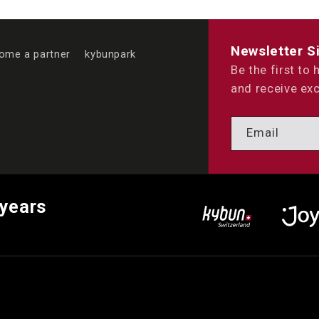
Newsletter S
ome a partner
kybunpark
Be the first to
and receive exc
Email
 years