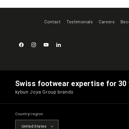
Contact
Testimonials
Careers
Bec
Facebook
Instagram
YouTube
LinkedIn
Swiss footwear expertise for 30
kybun Joya Group brands
Country/region
United States