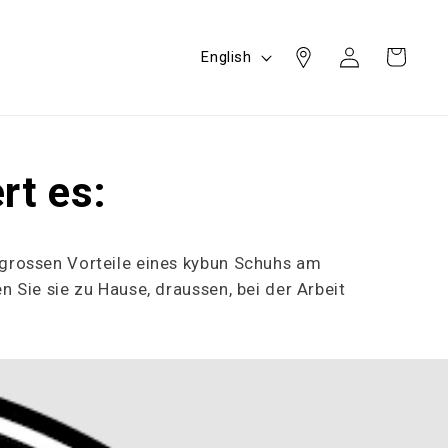
Log
L
Cart
English
in
a
n
g
u
rt es:
a
g
e
 grossen Vorteile eines kybun Schuhs am
n Sie sie zu Hause, draussen, bei der Arbeit